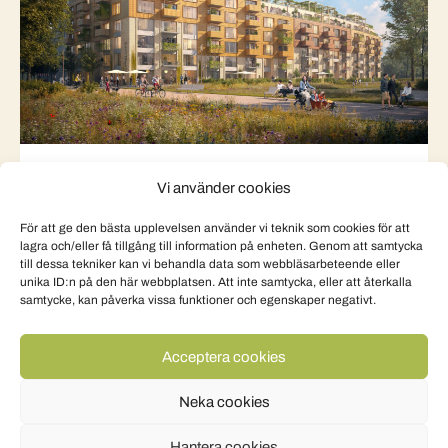
Markanvisning Öster om
Vi använder cookies
Hyllievångsparken
För att ge den bästa upplevelsen använder vi teknik som cookies för att
Malmö stad bjöd in till en markanvisning för
lagra och/eller få tillgång till information på enheten. Genom att samtycka
området Öster om Hyllievångsparken, som är
till dessa tekniker kan vi behandla data som webbläsarbeteende eller
unika ID:n på den här webbplatsen. Att inte samtycka, eller att återkalla
certifierat av Citylab. Nu har vinnarna utsetts och
samtycke, kan påverka vissa funktioner och egenskaper negativt.
däribland finns vi…
Acceptera cookies
Neka cookies
Hantera cookies