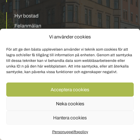
Hyr bostad
Felanmälan
Mina sidor
Vi använder cookies
För att ge den bästa upplevelsen använder vi teknik som cookies för att
Personuppgiftspolicy
Om cookies
lagra och/eller få tillgång till information på enheten. Genom att samtycka
till dessa tekniker kan vi behandla data som webbläsarbeteende eller
unika ID:n på den här webbplatsen. Att inte samtycka, eller att återkalla
samtycke, kan påverka vissa funktioner och egenskaper negativt.
Acceptera cookies
Neka cookies
Hantera cookies
Personuppgiftspolicy