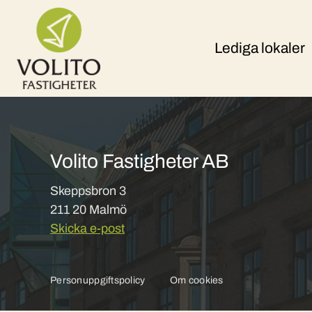
Skip to content
Lediga lokaler
Volito Fastigheter AB
Skeppsbron 3
211 20 Malmö
Skicka e-post
Personuppgiftspolicy
Om cookies