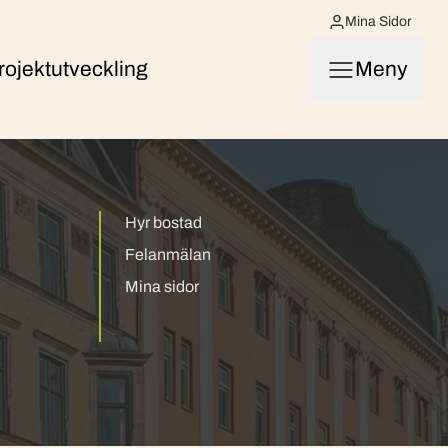
Mina Sidor
rojektutveckling
Meny
Hyr bostad
Felanmälan
Mina sidor