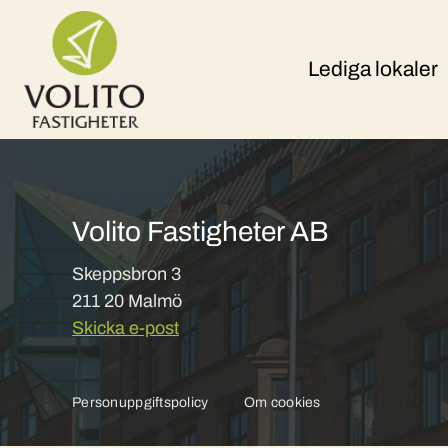
Skip to content
Lediga lokaler
Volito Fastigheter AB
Skeppsbron 3
211 20 Malmö
Skicka e-post
Personuppgiftspolicy
Om cookies