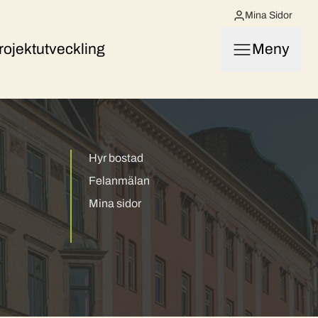
Mina Sidor
rojektutveckling
Meny
Hyr bostad
Felanmälan
Mina sidor