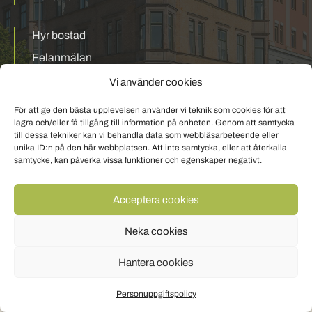
Hyr bostad
Felanmälan
Mina sidor
Vi använder cookies
För att ge den bästa upplevelsen använder vi teknik som cookies för att
Personuppgiftspolicy
Om cookies
lagra och/eller få tillgång till information på enheten. Genom att samtycka
till dessa tekniker kan vi behandla data som webbläsarbeteende eller
unika ID:n på den här webbplatsen. Att inte samtycka, eller att återkalla
samtycke, kan påverka vissa funktioner och egenskaper negativt.
Acceptera cookies
Neka cookies
Hantera cookies
Personuppgiftspolicy