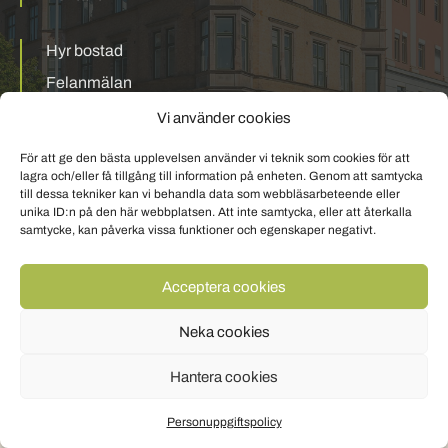
Hyr bostad
Felanmälan
Mina sidor
Vi använder cookies
För att ge den bästa upplevelsen använder vi teknik som cookies för att
Personuppgiftspolicy
Om cookies
lagra och/eller få tillgång till information på enheten. Genom att samtycka
till dessa tekniker kan vi behandla data som webbläsarbeteende eller
unika ID:n på den här webbplatsen. Att inte samtycka, eller att återkalla
samtycke, kan påverka vissa funktioner och egenskaper negativt.
Acceptera cookies
Neka cookies
Hantera cookies
Personuppgiftspolicy