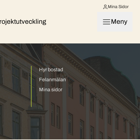
Mina Sidor
rojektutveckling
Meny
Hyr bostad
Felanmälan
Mina sidor