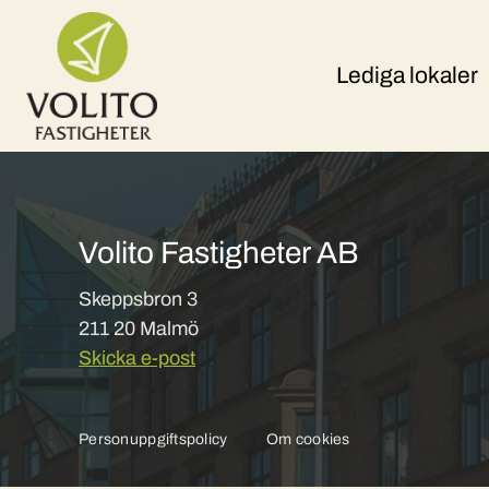
Skip to content
Lediga lokaler
Volito Fastigheter AB
Skeppsbron 3
211 20 Malmö
Skicka e-post
Personuppgiftspolicy
Om cookies