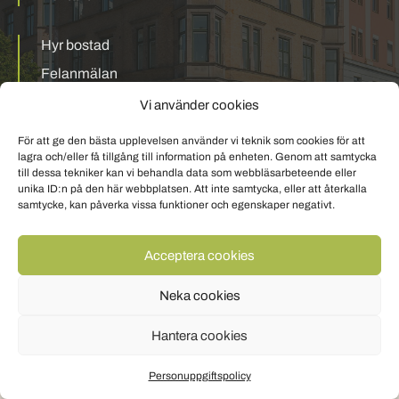
Hyr bostad
Felanmälan
Mina sidor
Vi använder cookies
För att ge den bästa upplevelsen använder vi teknik som cookies för att
Personuppgiftspolicy
Om cookies
lagra och/eller få tillgång till information på enheten. Genom att samtycka
till dessa tekniker kan vi behandla data som webbläsarbeteende eller
unika ID:n på den här webbplatsen. Att inte samtycka, eller att återkalla
samtycke, kan påverka vissa funktioner och egenskaper negativt.
Acceptera cookies
Neka cookies
Hantera cookies
Personuppgiftspolicy