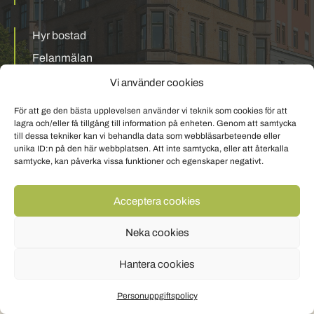
Hyr bostad
Felanmälan
Mina sidor
Vi använder cookies
För att ge den bästa upplevelsen använder vi teknik som cookies för att
Personuppgiftspolicy
Om cookies
lagra och/eller få tillgång till information på enheten. Genom att samtycka
till dessa tekniker kan vi behandla data som webbläsarbeteende eller
unika ID:n på den här webbplatsen. Att inte samtycka, eller att återkalla
samtycke, kan påverka vissa funktioner och egenskaper negativt.
Acceptera cookies
Neka cookies
Hantera cookies
Personuppgiftspolicy