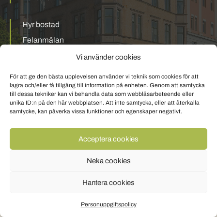
Hyr bostad
Felanmälan
Mina sidor
Vi använder cookies
För att ge den bästa upplevelsen använder vi teknik som cookies för att
Personuppgiftspolicy
Om cookies
lagra och/eller få tillgång till information på enheten. Genom att samtycka
till dessa tekniker kan vi behandla data som webbläsarbeteende eller
unika ID:n på den här webbplatsen. Att inte samtycka, eller att återkalla
samtycke, kan påverka vissa funktioner och egenskaper negativt.
Acceptera cookies
Neka cookies
Hantera cookies
Personuppgiftspolicy