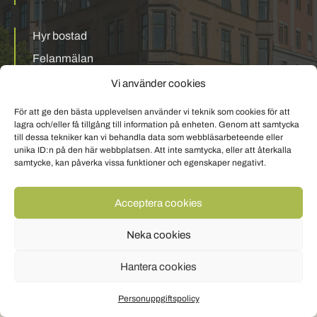
Hyr bostad
Felanmälan
Mina sidor
Vi använder cookies
För att ge den bästa upplevelsen använder vi teknik som cookies för att
Personuppgiftspolicy
Om cookies
lagra och/eller få tillgång till information på enheten. Genom att samtycka
till dessa tekniker kan vi behandla data som webbläsarbeteende eller
unika ID:n på den här webbplatsen. Att inte samtycka, eller att återkalla
samtycke, kan påverka vissa funktioner och egenskaper negativt.
Acceptera cookies
Neka cookies
Hantera cookies
Personuppgiftspolicy