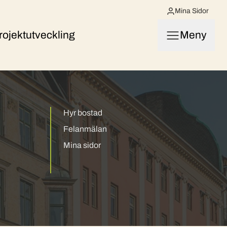
Mina Sidor
rojektutveckling
Meny
Hyr bostad
Felanmälan
Mina sidor