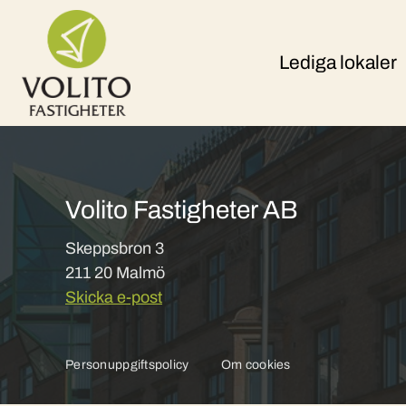
Skip to content
Lediga lokaler
Volito Fastigheter AB
Skeppsbron 3
211 20 Malmö
Skicka e-post
Personuppgiftspolicy
Om cookies