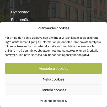
Hyr bostad
Felanmälan
Mina sidor
Vi använder cookies
För att ge den bästa upplevelsen använder vi teknik som cookies för att
Personuppgiftspolicy
Om cookies
lagra och/eller få tillgång till information på enheten. Genom att samtycka
till dessa tekniker kan vi behandla data som webbläsarbeteende eller
unika ID:n på den här webbplatsen. Att inte samtycka, eller att återkalla
samtycke, kan påverka vissa funktioner och egenskaper negativt.
Acceptera cookies
Neka cookies
Hantera cookies
Personuppgiftspolicy