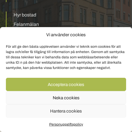
Hyr bostad
Felanmälan
Mina sidor
Vi använder cookies
För att ge den bästa upplevelsen använder vi teknik som cookies för att
Personuppgiftspolicy
Om cookies
lagra och/eller få tillgång till information på enheten. Genom att samtycka
till dessa tekniker kan vi behandla data som webbläsarbeteende eller
unika ID:n på den här webbplatsen. Att inte samtycka, eller att återkalla
samtycke, kan påverka vissa funktioner och egenskaper negativt.
Acceptera cookies
Neka cookies
Hantera cookies
Personuppgiftspolicy