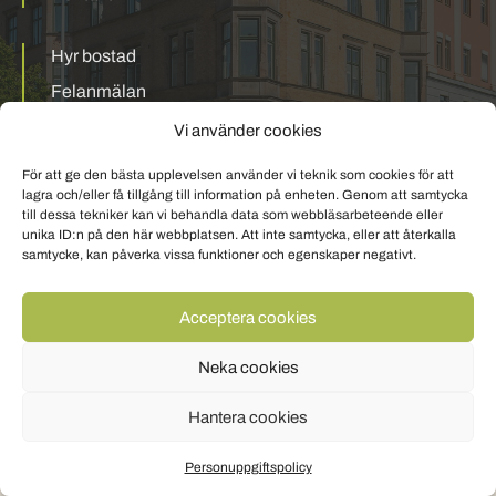
Hyr bostad
Felanmälan
Mina sidor
Vi använder cookies
För att ge den bästa upplevelsen använder vi teknik som cookies för att
Personuppgiftspolicy
Om cookies
lagra och/eller få tillgång till information på enheten. Genom att samtycka
till dessa tekniker kan vi behandla data som webbläsarbeteende eller
unika ID:n på den här webbplatsen. Att inte samtycka, eller att återkalla
samtycke, kan påverka vissa funktioner och egenskaper negativt.
Acceptera cookies
Neka cookies
Hantera cookies
Personuppgiftspolicy