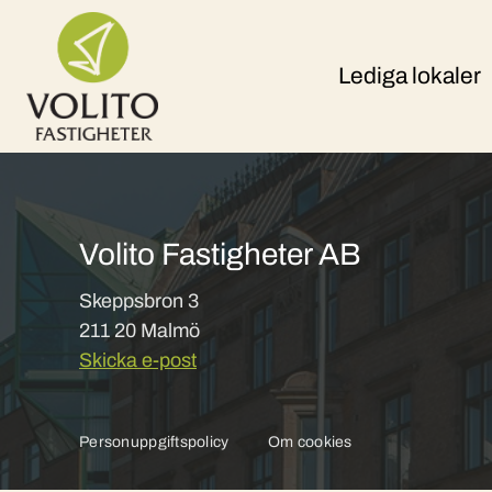
Skip to content
Lediga lokaler
Volito Fastigheter AB
Skeppsbron 3
211 20 Malmö
Skicka e-post
Personuppgiftspolicy
Om cookies