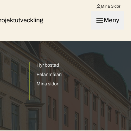
Mina Sidor
rojektutveckling
Meny
Hyr bostad
Felanmälan
Mina sidor