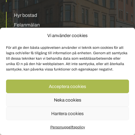
Hyr bostad
Felanmälan
Mina sidor
Vi använder cookies
För att ge den bästa upplevelsen använder vi teknik som cookies för att
Personuppgiftspolicy
Om cookies
lagra och/eller få tillgång till information på enheten. Genom att samtycka
till dessa tekniker kan vi behandla data som webbläsarbeteende eller
unika ID:n på den här webbplatsen. Att inte samtycka, eller att återkalla
samtycke, kan påverka vissa funktioner och egenskaper negativt.
Acceptera cookies
Neka cookies
Hantera cookies
Personuppgiftspolicy