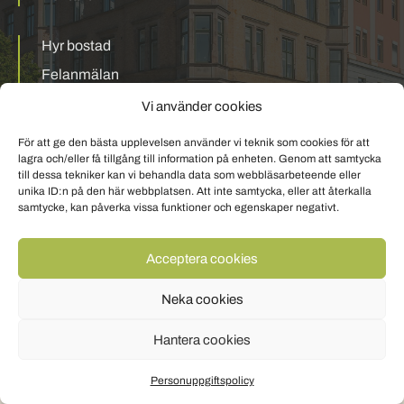
Hyr bostad
Felanmälan
Mina sidor
Vi använder cookies
För att ge den bästa upplevelsen använder vi teknik som cookies för att
Personuppgiftspolicy
Om cookies
lagra och/eller få tillgång till information på enheten. Genom att samtycka
till dessa tekniker kan vi behandla data som webbläsarbeteende eller
unika ID:n på den här webbplatsen. Att inte samtycka, eller att återkalla
samtycke, kan påverka vissa funktioner och egenskaper negativt.
Acceptera cookies
Neka cookies
Hantera cookies
Personuppgiftspolicy