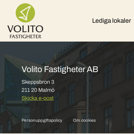
Skip to content
Lediga lokaler
Volito Fastigheter AB
Skeppsbron 3
211 20 Malmö
Skicka e-post
Personuppgiftspolicy
Om cookies