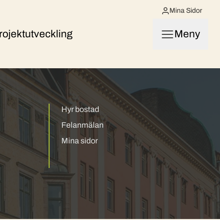
Mina Sidor
rojektutveckling
Meny
Hyr bostad
Felanmälan
Mina sidor