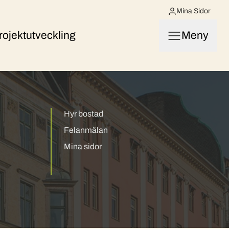
Mina Sidor
rojektutveckling
Meny
Hyr bostad
Felanmälan
Mina sidor