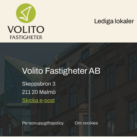
Skip to content
Lediga lokaler
Volito Fastigheter AB
Skeppsbron 3
211 20 Malmö
Skicka e-post
Personuppgiftspolicy
Om cookies