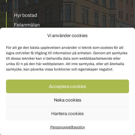
Hyr bostad
Felanmälan
Mina sidor
Vi använder cookies
För att ge den bästa upplevelsen använder vi teknik som cookies för att
Personuppgiftspolicy
Om cookies
lagra och/eller få tillgång till information på enheten. Genom att samtycka
till dessa tekniker kan vi behandla data som webbläsarbeteende eller
unika ID:n på den här webbplatsen. Att inte samtycka, eller att återkalla
samtycke, kan påverka vissa funktioner och egenskaper negativt.
Acceptera cookies
Neka cookies
Hantera cookies
Personuppgiftspolicy