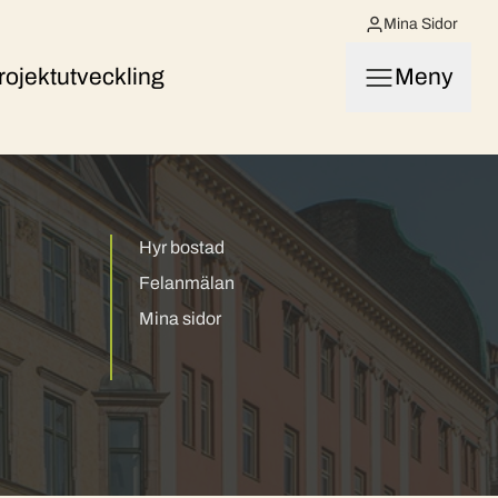
Mina Sidor
rojektutveckling
Meny
Hyr bostad
Felanmälan
Mina sidor