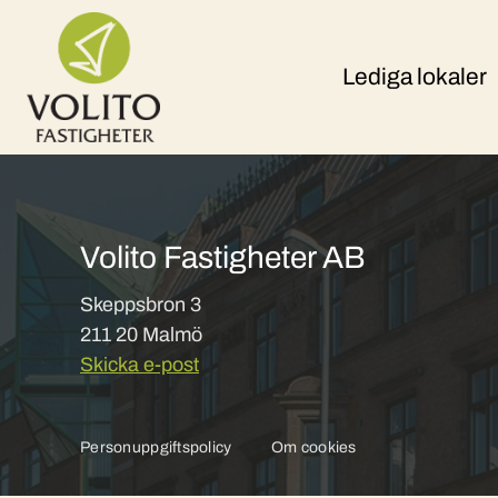
Skip to content
Lediga lokaler
Volito Fastigheter AB
Skeppsbron 3
211 20 Malmö
Skicka e-post
Personuppgiftspolicy
Om cookies